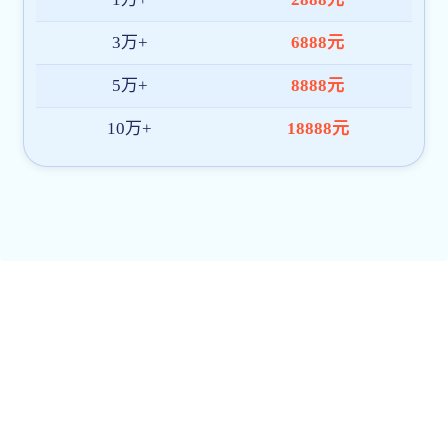
要疯狂反扑，那么他不仅要承担射门得分的重任，还
要频繁地参与高位逼抢。这种快节奏的攻防转换，对
任何前锋的体能都是巨大的榨取。幸运的是，希门尼
斯拥有令人艳羡的肌肉力量和出色的无氧耐力，这让
他比其他前锋更具备打满全场的资本。然而，足球场
上瞬息万变，一次意外的冲撞、一次落地不稳的摔
倒，都可能成为压垮骆驼的最后一根稻草。我们不能
忘记他此前曾受过的严重伤病，这种隐忧时刻提醒着
所有人：在赞美英雄的同时，也要理解身体的局限。
最后，我认为希门尼斯能否打满全场，更像是一部即
将上演的史诗剧。它既有热血澎湃的冲锋，也有暗流
涌动的风险。对于墨西哥队而言，他们需要做的不是
盲目迷信核心的个人能力，而是通过精妙的调度和团